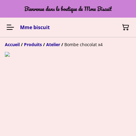
Bienvenue dans la boutique de Mme Biscuit
Mme biscuit
Accueil
/
Produits
/
Atelier
/
Bombe chocolat x4