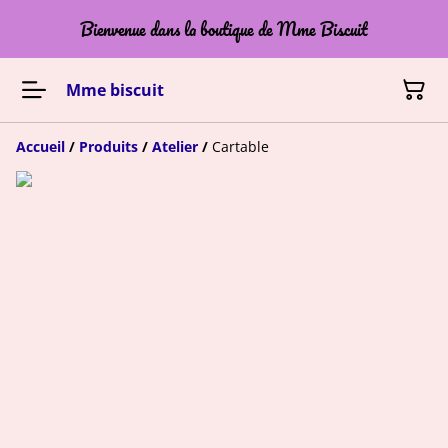
Bienvenue dans la boutique de Mme Biscuit
Mme biscuit
Accueil
/
Produits
/
Atelier
/
Cartable