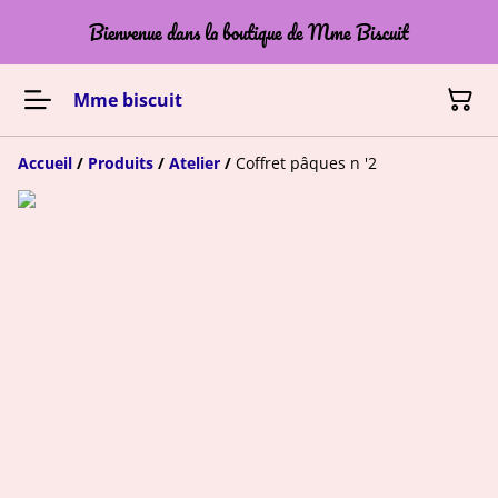
Bienvenue dans la boutique de Mme Biscuit
Mme biscuit
Accueil
/
Produits
/
Atelier
/
Coffret pâques n '2