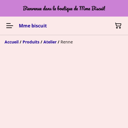
Bienvenue dans la boutique de Mme Biscuit
Mme biscuit
Accueil
/
Produits
/
Atelier
/
Renne