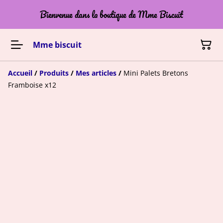
Bienvenue dans la boutique de Mme Biscuit
Mme biscuit
Accueil
/
Produits
/
Mes articles
/
Mini Palets Bretons
Framboise x12