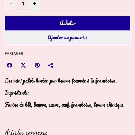
Acheter
Ajouter au panier
PARTAGER
Les mini palets breton pur beurre fourrée à la framboise.
Ingrédients:
Farine de
blé
,
beurre
, sucre,
œuf
, framboise, levure chimique
Articles connexes