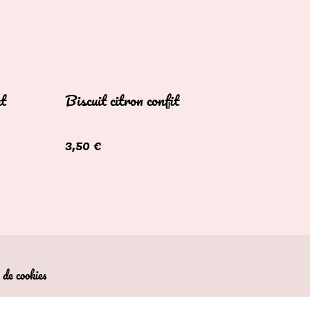
at
Biscuit citron confit
3,50 €
 de cookies