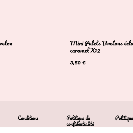
reton
Mini Palets Bretons écl
caramel X12
3,50 €
Conditions
Politique de
Politique
confidentialité