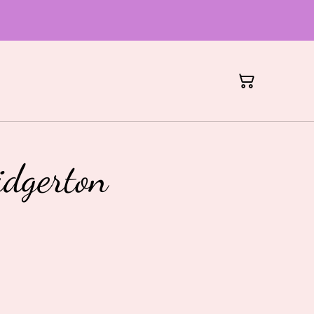
idgerton