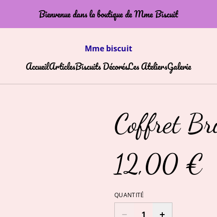
Bienvenue dans la boutique de Mme Biscuit
Mme biscuit
Accueil
Articles
Biscuits Décorés
Les Ateliers
Galerie
Coffret Br
12,00 €
QUANTITÉ